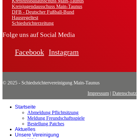
Kreisfussballausschuss Main-Taunus
Kreisjugendausschuss Main-Taunus
DFB - Deutscher Fußball-Bund
Hausregeltest
Schiedsrichterzeitung
Folge uns auf Social Media
Facebook
Instagram
© 2025 - Schiedsrichtervereinigung Main-Taunus
Impressum
|
Datenschutz
Startseite
Abmeldung Pflichtsitzung
Meldung Freundschaftsspiele
Bestellung Patches
Aktuelles
Unsere Vereinigung